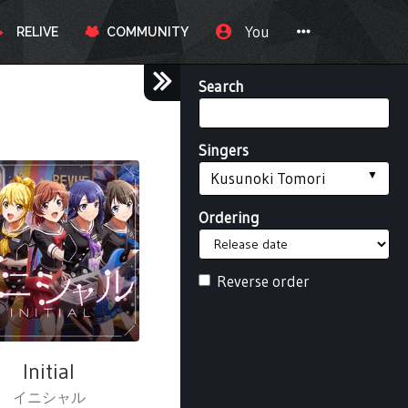
You
RELIVE
COMMUNITY
Search
Singers
Kusunoki Tomori
Ordering
Reverse order
Initial
イニシャル