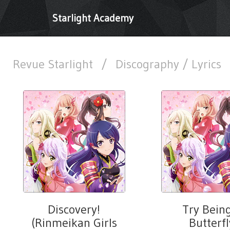
Starlight Academy
Revue Starlight
/
Discography / Lyrics
Discovery!
Try Bein
(Rinmeikan Girls
Butterfl