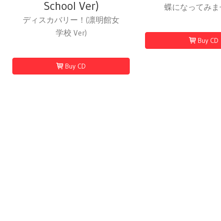
School Ver)
蝶になってみま
ディスカバリー！(凛明館女
学校 Ver)
Buy CD
Buy CD