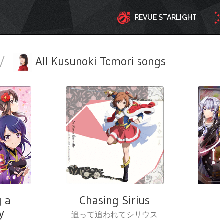
REVUE STARLIGHT
/
All Kusunoki Tomori songs
g a
Chasing Sirius
y
追って追われてシリウス