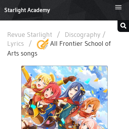
Togg
Starlight Academy
navi
Revue Starlight
/
Discography /
Lyrics
/
All Frontier School of
Arts songs