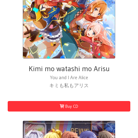
Kimi mo watashi mo Arisu
You and I Are Alice
キミも私もアリス
Buy CD