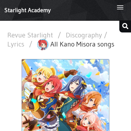
Togg
Starlight Academy
navi
Revue Starlight
/
Discography /
Lyrics
/
All Kano Misora songs