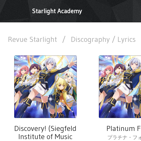
Starlight Academy
Revue Starlight
/
Discography / Lyrics
Discovery! (Siegfeld
Platinum F
Institute of Music
プラチナ・フ