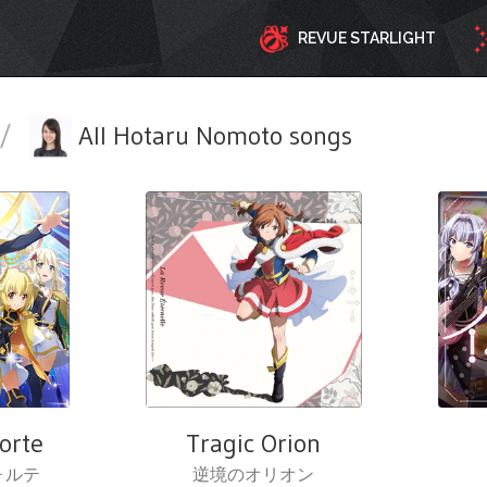
REVUE STARLIGHT
/
All Hotaru Nomoto songs
orte
Tragic Orion
ォルテ
逆境のオリオン