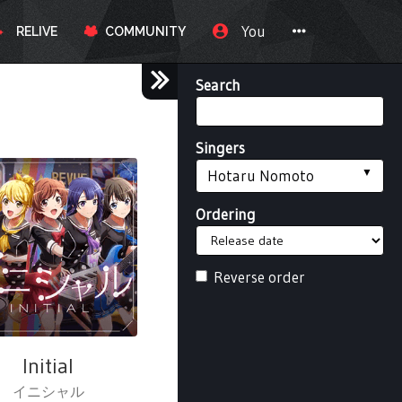
You
RELIVE
COMMUNITY
Search
Singers
Hotaru Nomoto
Ordering
Reverse order
Initial
イニシャル