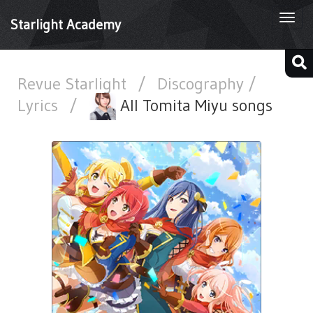
Togg
Starlight Academy
navi
Revue Starlight
/
Discography /
Lyrics
/
All Tomita Miyu songs