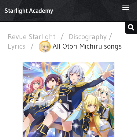
Togg
Starlight Academy
navi
Revue Starlight
/
Discography /
Lyrics
/
All Otori Michiru songs