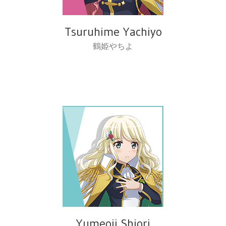
Tsuruhime Yachiyo
鶴姫やちよ
Yumeoji Shiori