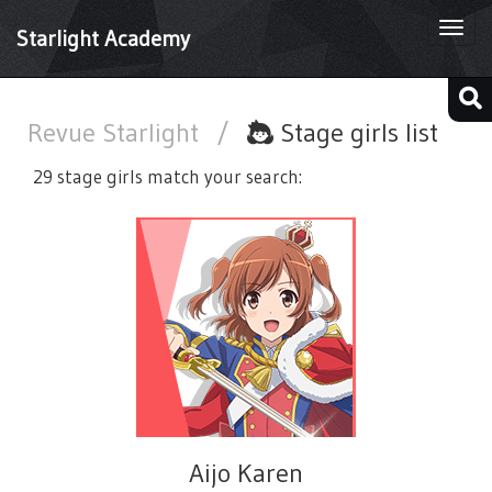
Togg
Starlight Academy
navi
Revue Starlight
/
Stage girls list
29 stage girls match your search:
Aijo Karen