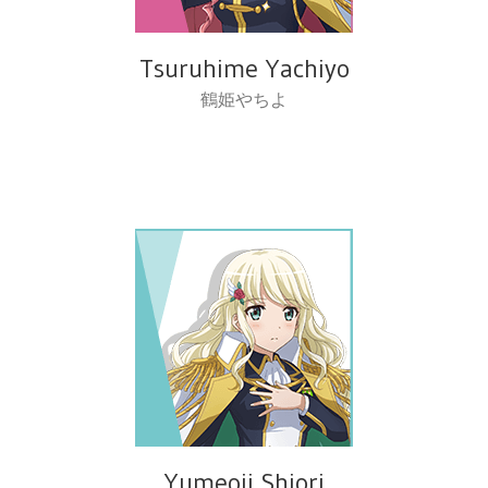
Tsuruhime Yachiyo
鶴姫やちよ
Yumeoji Shiori