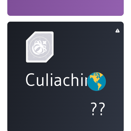
Culiachinos
??