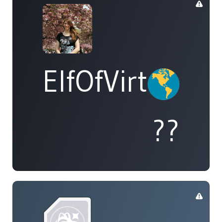
ElfOfVirtue
??