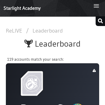
Togg
Starlight Academy
navi
ReLIVE
/
Leaderboard
Leaderboard
119 accounts match your search: