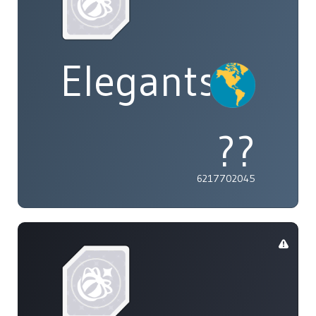
Elegants
??
6217702045