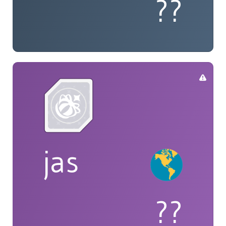
??
jas
??