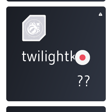
twilightkappa
??