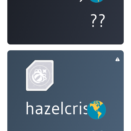
??
hazelcrisp