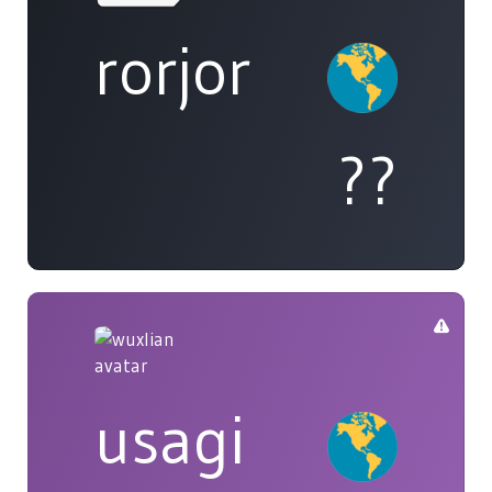
rorjor
??
usagi