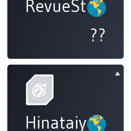
RevueStarligh
??
Hinataiyou