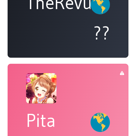
TheRevueDer
??
Pita