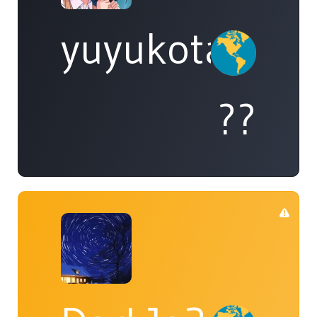
yuyukotanaka
??