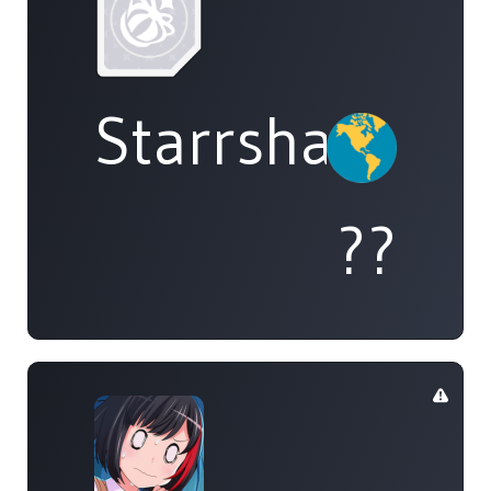
Starrshard
??