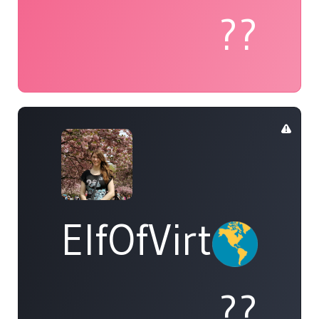
??
ElfOfVirtue
??