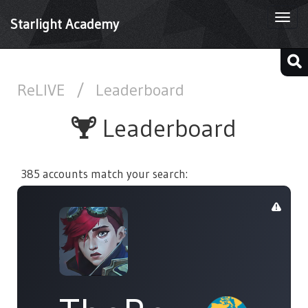
Togg
Starlight Academy
navi
ReLIVE
/
Leaderboard
Leaderboard
385 accounts match your search: