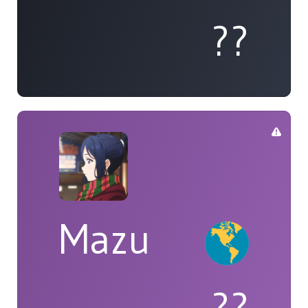
??
Mazu