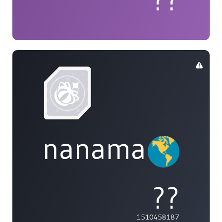
??
nanamai0525
??
1510458187