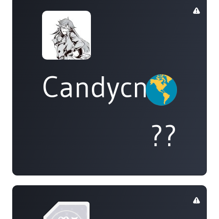
Candycne50
??