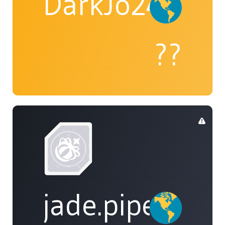
DarkJo24
??
jade.piper