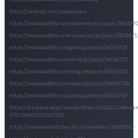
https://calendly.com/ceobabufun
https://ceobabu88fun.amebaownd.com/posts/560167
https://ceobabu88fun.therestaurant.jp/posts/5601671
https://ceobabu88fun.shopinfo.jp/posts/56016721
https://ceobabu88fun.storeinfo.jp/posts/56016717
https://ceobabu88fun.theblog.me/posts/56016724
https://ceobabu88fun.themedia.jp/posts/56016728
https://ceobabu88fun.localinfo.jp/posts/56016733
https://b.hatena.ne.jp/ceobabu88fun/20241213#book
4763340911161917952
https://comidarealkitchen.mn.co/members/30639545