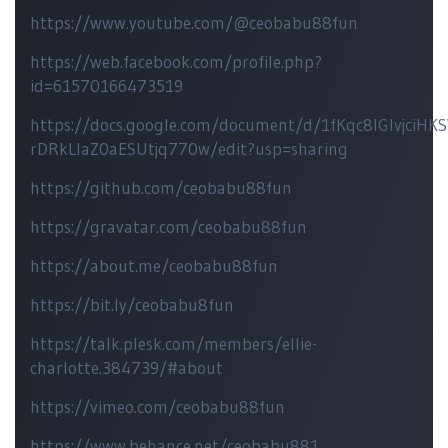
https://www.youtube.com/@ceobabu88fun
https://web.facebook.com/profile.php?
id=61570166473519
https://docs.google.com/document/d/1fKqc8lGIvjciHK
rDRkLIaZ0aESUtjq770w/edit?usp=sharing
https://github.com/ceobabu88fun
https://gravatar.com/ceobabu88fun
https://about.me/ceobabu88fun
https://bit.ly/ceobabu8fun
https://talk.plesk.com/members/ellie-
charlotte.384739/#about
https://vimeo.com/ceobabu88fun
https://www.behance.net/ceobabu881