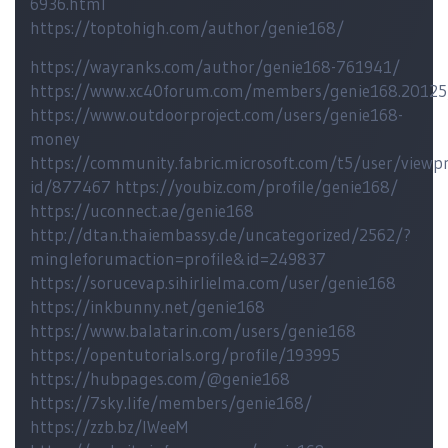
6936.html
https://toptohigh.com/author/genie168/
https://wayranks.com/author/genie168-761941/
https://www.xc40forum.com/members/genie168.20125
https://www.outdoorproject.com/users/genie168-
money
https://community.fabric.microsoft.com/t5/user/viewpr
id/877467
https://youbiz.com/profile/genie168/
https://uconnect.ae/genie168
http://dtan.thaiembassy.de/uncategorized/2562/?
mingleforumaction=profile&id=249837
https://sorucevap.sihirlielma.com/user/genie168
https://inkbunny.net/genie168
https://www.balatarin.com/users/genie168
https://opentutorials.org/profile/193995
https://hubpages.com/@genie168
https://7sky.life/members/genie168/
https://zzb.bz/IWeeM