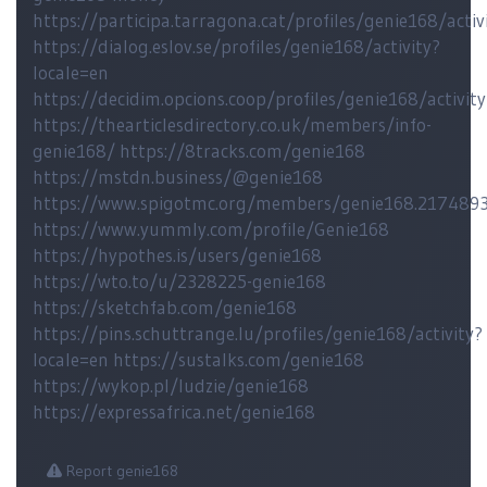
https://participa.tarragona.cat/profiles/genie168/activ
https://dialog.eslov.se/profiles/genie168/activity?
locale=en
https://decidim.opcions.coop/profiles/genie168/activity
https://thearticlesdirectory.co.uk/members/info-
genie168/
https://8tracks.com/genie168
https://mstdn.business/@genie168
https://www.spigotmc.org/members/genie168.217489
https://www.yummly.com/profile/Genie168
https://hypothes.is/users/genie168
https://wto.to/u/2328225-genie168
https://sketchfab.com/genie168
https://pins.schuttrange.lu/profiles/genie168/activity?
locale=en
https://sustalks.com/genie168
https://wykop.pl/ludzie/genie168
https://expressafrica.net/genie168
Report genie168