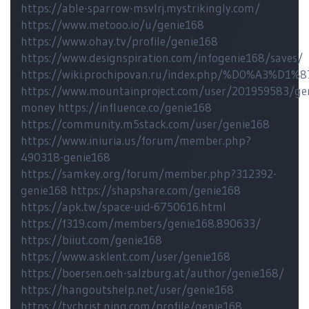
https://able-sparrow-msvlrj.mystrikingly.com/
https://www.metooo.io/u/genie168
https://www.ohay.tv/profile/genie168
https://www.designspiration.com/infogenie168/saves/
https://wiki.prochipovan.ru/index.php/%D0%A3
https://www.mountainproject.com/user/201959583/ge
money
https://influence.co/genie168
https://community.m5stack.com/user/genie168
https://www.iniuria.us/forum/member.php?
490318-genie168
https://samkey.org/forum/member.php?312392-
genie168
https://shapshare.com/genie168
https://apk.tw/space-uid-6750616.html
https://f319.com/members/genie168.890633/
https://biiut.com/genie168
https://www.asklent.com/user/genie168
https://boersen.oeh-salzburg.at/author/genie168/
https://hangoutshelp.net/user/genie168
https://tvchrist.ning.com/profile/genie168