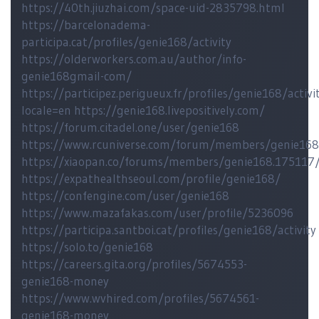
https://40th.jiuzhai.com/space-uid-2835798.html
https://barcelonadema-
participa.cat/profiles/genie168/activity
https://olderworkers.com.au/author/info-
genie168gmail-com/
https://participez.perigueux.fr/profiles/genie168/activi
locale=en
https://genie168.livepositively.com/
https://forum.citadel.one/user/genie168
https://www.rcuniverse.com/forum/members/genie168
https://xiaopan.co/forums/members/genie168.175117
https://expathealthseoul.com/profile/genie168/
https://confengine.com/user/genie168
https://www.mazafakas.com/user/profile/5236096
https://participa.santboi.cat/profiles/genie168/activity
https://solo.to/genie168
https://careers.gita.org/profiles/5674553-
genie168-money
https://www.wvhired.com/profiles/5674561-
genie168-money