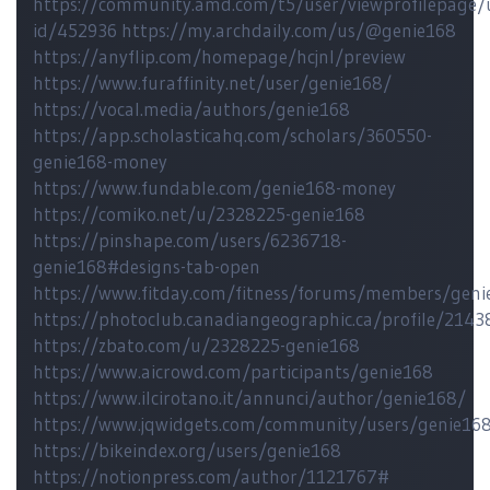
https://community.amd.com/t5/user/viewprofilepage/
id/452936
https://my.archdaily.com/us/@genie168
https://anyflip.com/homepage/hcjnl/preview
https://www.furaffinity.net/user/genie168/
https://vocal.media/authors/genie168
https://app.scholasticahq.com/scholars/360550-
genie168-money
https://www.fundable.com/genie168-money
https://comiko.net/u/2328225-genie168
https://pinshape.com/users/6236718-
genie168#designs-tab-open
https://www.fitday.com/fitness/forums/members/geni
https://photoclub.canadiangeographic.ca/profile/214
https://zbato.com/u/2328225-genie168
https://www.aicrowd.com/participants/genie168
https://www.ilcirotano.it/annunci/author/genie168/
https://www.jqwidgets.com/community/users/genie16
https://bikeindex.org/users/genie168
https://notionpress.com/author/1121767#