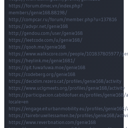
https://forum.dmec.vn/index.php?
members/genie168.88198/
http://compcar.ru/forum/member.php?u=137816
https://advpr.net/genie168
http://gendou.com/user/genie168
https://leetcode.com/u/genie168/
https://qooh.me/genie168
https://www.walkscore.com/people/101837805977/ge
https://heylink.me/genie1681/
https://git.fuwafuwa.moe/genie168
https://codeberg.org/genie168
https://decidim.rezero.cat/profiles/genie168/activity
https://www.uclgmeets.org/profiles/genie168/activity
https://participacion.cabildofuer.es/profiles/genie168/a
locale=en
https://engage.eiturbanmobility.eu/profiles/genie168/a
https://fairebruxellessamen.be/profiles/genie168/activi
https://www.reverbnation.com/genie168