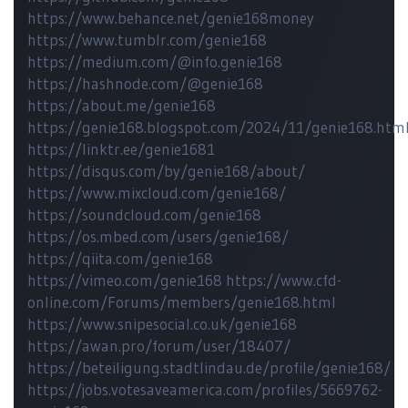
https://www.behance.net/genie168money
https://www.tumblr.com/genie168
https://medium.com/@info.genie168
https://hashnode.com/@genie168
https://about.me/genie168
https://genie168.blogspot.com/2024/11/genie168.htm
https://linktr.ee/genie1681
https://disqus.com/by/genie168/about/
https://www.mixcloud.com/genie168/
https://soundcloud.com/genie168
https://os.mbed.com/users/genie168/
https://qiita.com/genie168
https://vimeo.com/genie168
https://www.cfd-
online.com/Forums/members/genie168.html
https://www.snipesocial.co.uk/genie168
https://awan.pro/forum/user/18407/
https://beteiligung.stadtlindau.de/profile/genie168/
https://jobs.votesaveamerica.com/profiles/5669762-