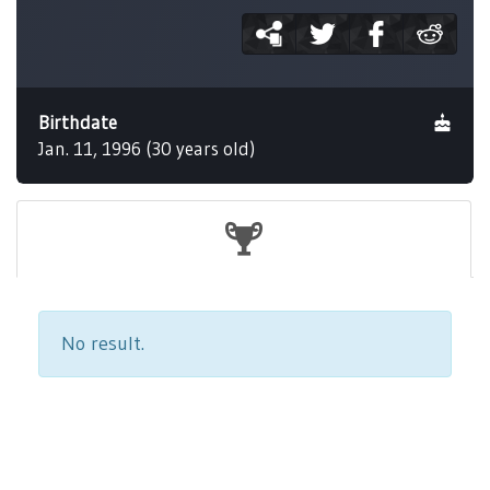
Birthdate
Jan. 11, 1996 (30 years old)
No result.