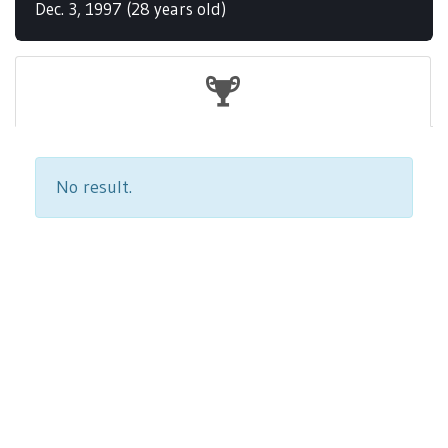
Dec. 3, 1997 (28 years old)
No result.