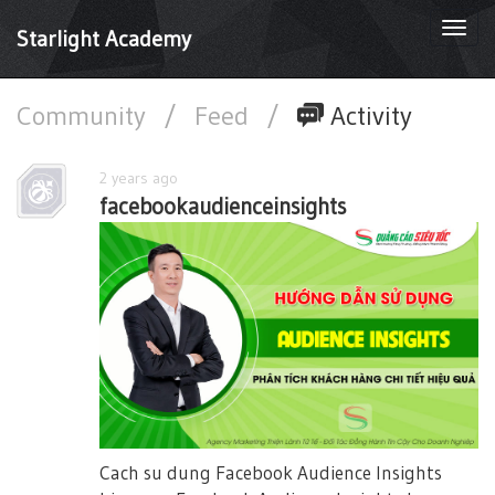
Togg
Starlight Academy
navi
Community
/
Feed
/
Activity
2 years ago
facebookaudienceinsights
Cach su dung Facebook Audience Insights