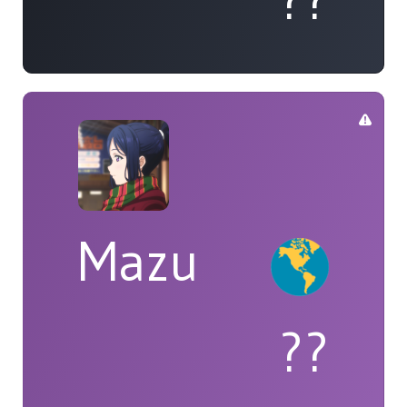
??
Mazu
??