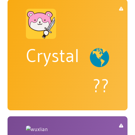
Crystal
??