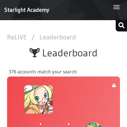
Togg
Starlight Academy
navi
ReLIVE
/
Leaderboard
Leaderboard
376 accounts match your search: