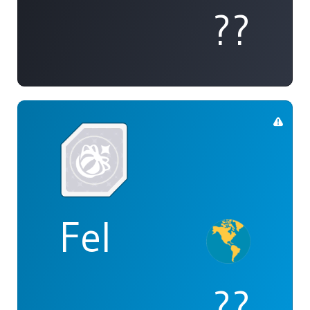
??
Fel
??