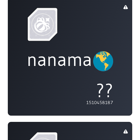
nanamai0525
??
1510458187