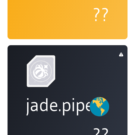
??
jade.piper