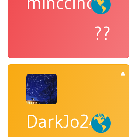
minccino
??
DarkJo24