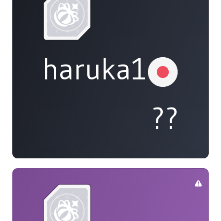
haruka108
??