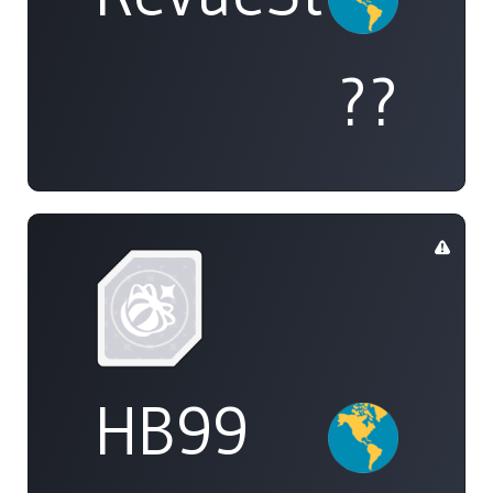
??
HB99