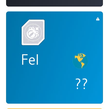
Fel
??