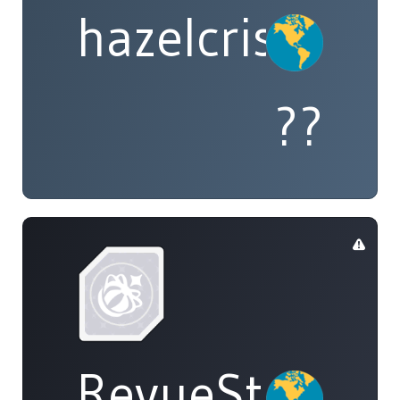
hazelcrisp
??
RevueStarligh