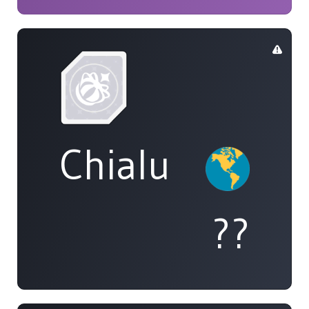
Chialu
??